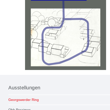
Ausstellungen
Navigation
Georgswerder Ring
überspringen
Ohh Porajmos ...